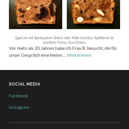
Egal ob mit Backpulver (links) oder Hefe (rechts): Apfelbrot ist
köstlich! Fotos: Eva Drews
Vor mehr als 20 Jahren habe ich Frau R. besucht, die für
unser Gespräch eine kleine …
Weiterlesen
SOCIAL MEDIA
Facebook
Instagram