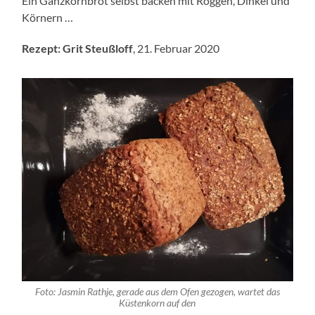
Ein Ganzkornbrot selbst backen mit Roggen, Dinkel und
Körnern …
Rezept: Grit Steußloff
, 21. Februar 2020
Foto: Jasmin Rathje, gerade aus dem Ofen gezogen, wartet das
Küstenkorn auf den