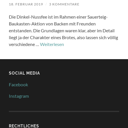
18. FEBRUAR 2019
/
3 KOMMENTARE
Die Dinkel-Nussfee ist im Rahmen einer Sauerteig-
Baukasten-Aktion von Backen mit Freunden
entstanden. Die Grundlagen waren klar, aber im Detail
liegt ja der Charakter eines Brotes, also lassen sich völlig
verschiedene …
Weiterlesen
SOCIAL MEDIA
Facebook
Instagram
RECHTLICHES