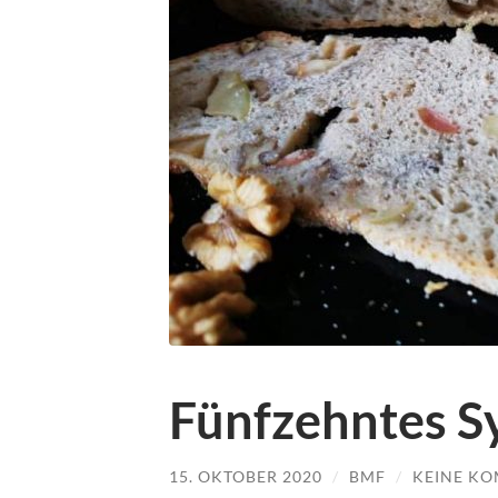
Fünfzehntes 
15. OKTOBER 2020
/
BMF
/
KEINE K