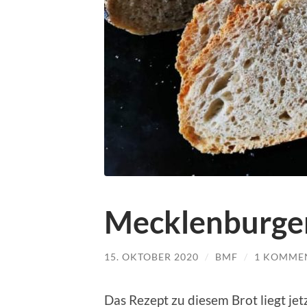
Mecklenburge
15. OKTOBER 2020
/
BMF
/
1 KOMME
Das Rezept zu diesem Brot liegt je