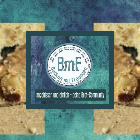
BmF
-
Backen
mit
Freunden