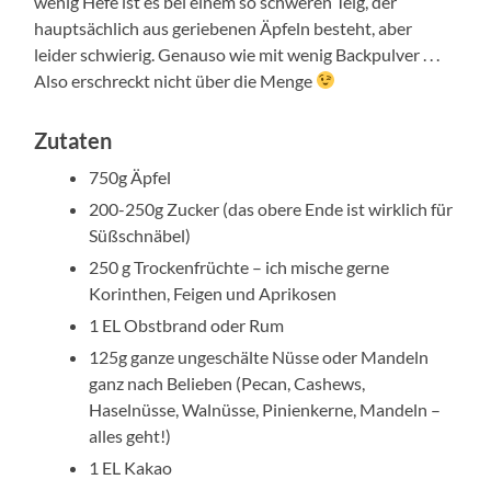
wenig Hefe ist es bei einem so schweren Teig, der
hauptsächlich aus geriebenen Äpfeln besteht, aber
leider schwierig. Genauso wie mit wenig Backpulver . . .
Also erschreckt nicht über die Menge
Zutaten
750g Äpfel
200-250g Zucker (das obere Ende ist wirklich für
Süßschnäbel)
250 g Trockenfrüchte – ich mische gerne
Korinthen, Feigen und Aprikosen
1 EL Obstbrand oder Rum
125g ganze ungeschälte Nüsse oder Mandeln
ganz nach Belieben (Pecan, Cashews,
Haselnüsse, Walnüsse, Pinienkerne, Mandeln –
alles geht!)
1 EL Kakao