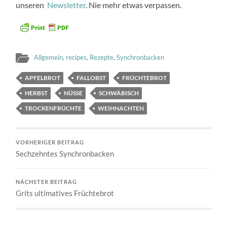
unseren
Newsletter
. Nie mehr etwas verpassen.
Allgemein
,
recipes
,
Rezepte
,
Synchronbacken
APFELBROT
FALLOBST
FRÜCHTEBROT
HERBST
NÜSSE
SCHWÄBISCH
TROCKENFRÜCHTE
WEIHNACHTEN
VORHERIGER BEITRAG
Sechzehntes Synchronbacken
NÄCHSTER BEITRAG
Grits ultimatives Früchtebrot