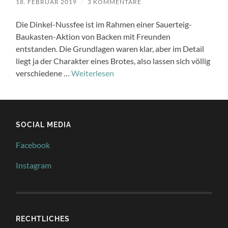
18. FEBRUAR 2019
/
3 KOMMENTARE
Die Dinkel-Nussfee ist im Rahmen einer Sauerteig-
Baukasten-Aktion von Backen mit Freunden
entstanden. Die Grundlagen waren klar, aber im Detail
liegt ja der Charakter eines Brotes, also lassen sich völlig
verschiedene …
Weiterlesen
SOCIAL MEDIA
Facebook
Instagram
RECHTLICHES