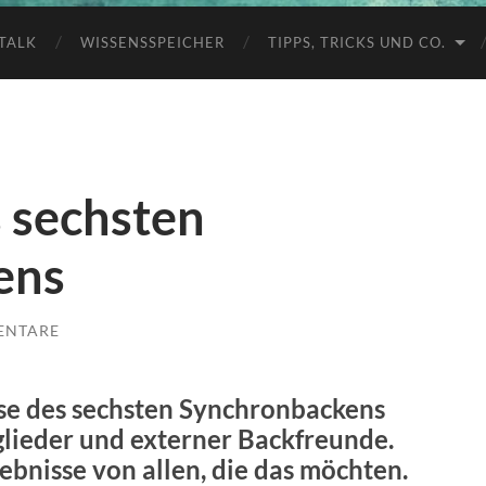
TALK
WISSENSSPEICHER
TIPPS, TRICKS UND CO.
 sechsten
ens
ENTARE
isse des sechsten Synchronbackens
ieder und externer Backfreunde.
ebnisse von allen, die das möchten.