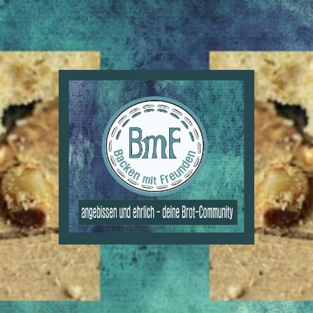
BmF
-
Backen
mit
Freunden