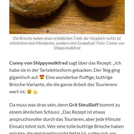
Die Brioche haben einen erheblichen Trieb: der Vergleich rechts ist
mitnichten eine Mandarine, sondern eine Grapefruit. Foto: Conny von
Shippymolkfred
Conny von Shippymolkfred
sagt über das Rezept: „Ich
habe sie in der Tartelettesform gebacken. Der Teig ging
gigantisch auf.
Eine wunderbar fluffige, buttrige
Brioche-Variante, die die ganze Arbeit des Tourierens
wert ist.
Da muss was dran sein, denn
Grit Steußloff
kommt zu
einem ähnlichen Schluss: „Das Rezept ist etwas
anspruchsvoller durch das Tourieren, aber jede Minute
Einsatz lohnt sich. Wer eine tolle buttrige Brioche haben
möchte, die gleichzeitig nicht fettig ist, sollte sich ans