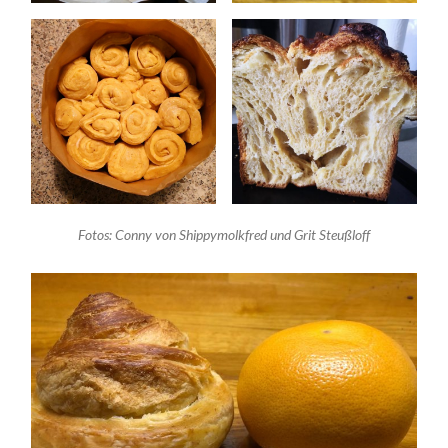
Fotos: Conny von Shippymolkfred und Grit Steußloff