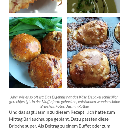
Aber wie es so oft ist: Das Ergebnis hat das Käse-Debakel schließlich
gerechfertigt. In der Muffinform gebacken, entstanden wunderschöne
Brioches. Fotos: Jasmin Rathje
Und das sagt Jasmin zu diesem Rezept: „Ich hatte zum
Mittag Bärlauchsuppe geplant. Dazu passten diese
Brioche super. Als Beitrag zu einem Buffet oder zum